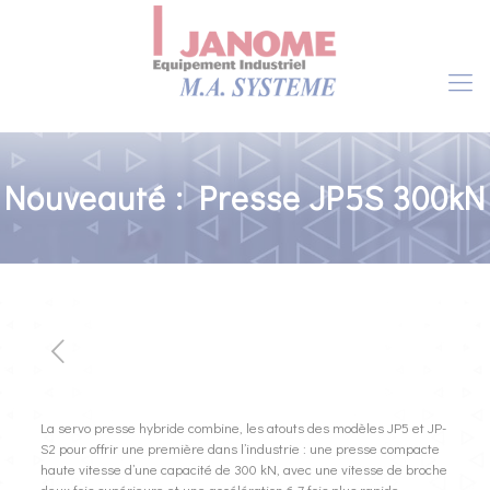
Nouveauté : Presse JP5S 300kN
La servo presse hybride combine, les atouts des modèles JP5 et JP-
S2 pour offrir une première dans l’industrie : une presse compacte
haute vitesse d’une capacité de 300 kN, avec une vitesse de broche
deux fois supérieure et une accélération 6,7 fois plus rapide,