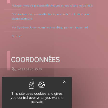
Nos gammes de presses électriques et nos robots industriels
Distributeur de presse électronique et robot industriel pour
divers secteurs
MA Système Janome, entreprise d’équipement industriel
Contact
COORDONNÉES
+33 2 32 46 95 35
contact.jei@masysteme-janome.fr
X
351 rue des métiers ZA 27230 Thiberville
This site uses cookies and gives
you control over what you want to
activate